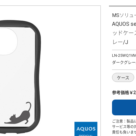
MSソリュ
AQUOS 
ッドケース 
レー/J
LN-25WQ1V
ダークグレー/
ケース
参考価格￥2,
ご注意：製品
サービス等の
責任も負いま