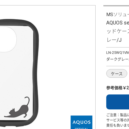
MSソリュ
AQUOS 
ッドケース 
レー/J
LN-25WQ1V
ダークグレー/
ケース
参考価格￥2,
ご注意：製品
サービス等の
責任も負いま