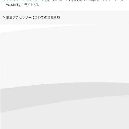
アクセサリートップ
｜
ケース
｜AQUOS sense10/sense9 耐衝撃ハイブリッドケース
「ViAMO fly」 ライトグレー
掲載アクセサリーについての注意事項