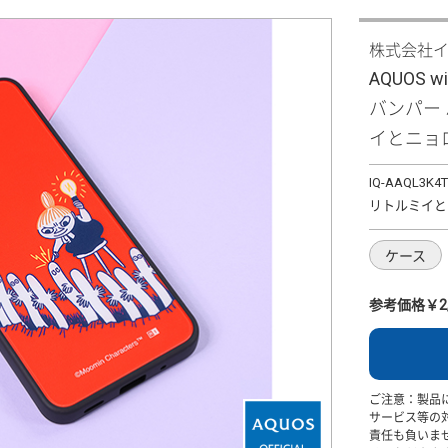
株式会社
AQUOS 
バンパー
イとニョ
IQ-AAQL3K4
リトルミイと
ケース
参考価格￥2,
ご注意：製品
サービス等の
責任も負いま