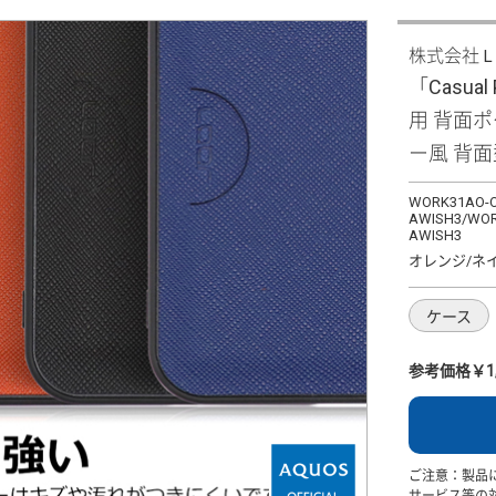
株式会社
「Casual 
用 背面
ー風 背
WORK31AO-O
AWISH3/WOR
AWISH3
オレンジ/ネ
ケース
参考価格￥1,
ご注意：製品
サービス等の