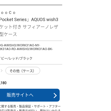
ＬｏｏＣｏ
Pocket Series」AQUOS wish3
ポケット付き サフィアーノレザ
面型ケース
G-AWISH3/WORK31AO-NY-
K31AO-RD-AWISH3/WORK31AO-BK-
イビー/レッド/ブラック
その他（ケース）
180
販売サイトへ
に関する販売・製品保証・サポート・アフター
対応は製造元・販売元が行い、弊社はいかなる