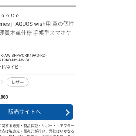
ＬｏｏＣｏ
Series」AQUOS wish用 革の個性
 硬質本革仕様 手帳型スマホケ
K-AWISH/WORK19AO-RD-
19AO-NY-AWISH
ッド/ネイビー
レザー
880
販売サイトへ
に関する販売・製品保証・サポート・アフター
対応は製造元・販売元が行い、弊社はいかなる