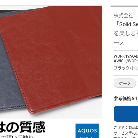
株式会社
「Solid 
を楽しむ
ース
WORK19AO-B
AWISH/WORK
ブラック/レ
ケース
参考価格￥1,
ご注意：製品
サービス等の