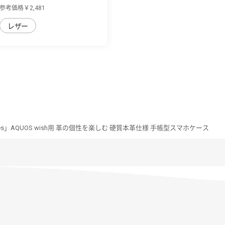
用 厳選し...
参考価格￥2,481
レザー
Series」AQUOS wish用 革の個性を楽しむ 硬質本革仕様 手帳型スマホケース