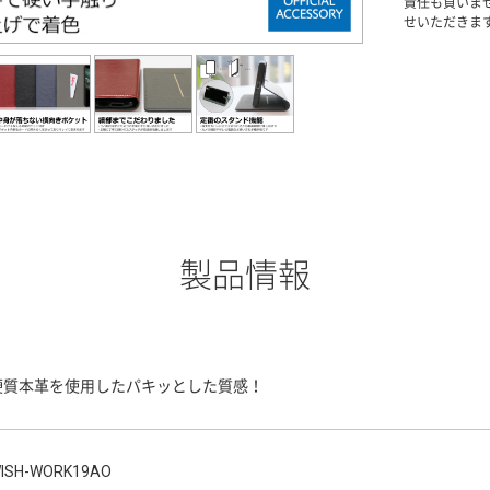
責任も負いま
せいただきま
製品情報
硬質本革を使用したパキッとした質感！
ISH-WORK19AO