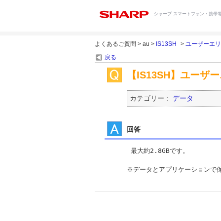
シャープ スマートフォン・携帯電
よくあるご質問 > au >
IS13SH
>
ユーザーエリ
戻る
【IS13SH】ユー
カテゴリー :
データ
回答
 最大約2.8GBです。

※データとアプリケーションで