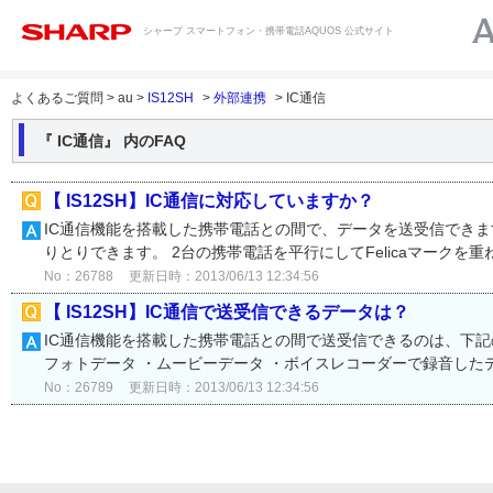
シャープ スマートフォン・携帯電話AQUOS 公式サイト
よくあるご質問 > au >
IS12SH
>
外部連携
> IC通信
『 IC通信』 内のFAQ
【 IS12SH】IC通信に対応していますか？
IC通信機能を搭載した携帯電話との間で、データを送受信できま
りとりできます。 2台の携帯電話を平行にしてFelicaマークを重ね
No：26788
更新日時：2013/06/13 12:34:56
【 IS12SH】IC通信で送受信できるデータは？
IC通信機能を搭載した携帯電話との間で送受信できるのは、下記の
フォトデータ ・ムービーデータ ・ボイスレコーダーで録音したデー
No：26789
更新日時：2013/06/13 12:34:56