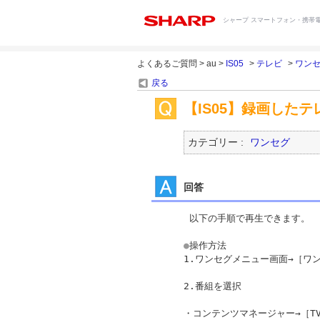
シャープ スマートフォン・携帯電
よくあるご質問 > au >
IS05
>
テレビ
>
ワン
戻る
【IS05】録画した
カテゴリー :
ワンセグ
回答
 以下の手順で再生できます。

●
操作方法

1.ワンセグメニュー画面→［ワン
2.番組を選択

・コンテンツマネージャー→［T