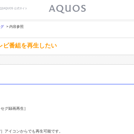
話AQUOS 公式サイト
セグ
> 内容参照
テレビ番組を再生したい
セグ録画再生］

V］アイコンからでも再生可能です。 