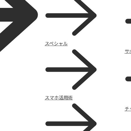
スペシャル
サ
スマホ活用術
チ