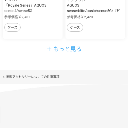
「Royale Series」AQUOS
AQUOS
sense4/sense5G...
sense4/lite/basic/sense5G/『ﾃﾞ
ｨ...
参考価格￥2,481
参考価格￥2,420
ケース
ケース
＋ もっと見る
掲載アクセサリーについての注意事項