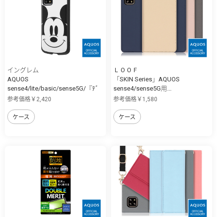
イングレム
ＬＯＯＦ
AQUOS
「SKIN Series」AQUOS
sense4/lite/basic/sense5G/『ﾃﾞ
sense4/sense5G用...
ｨ...
参考価格￥2,420
参考価格￥1,580
ケース
ケース