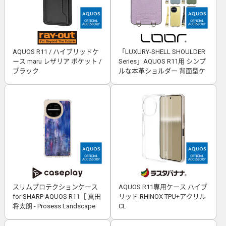
AQUOS R11 / ハイブリッドケ
「LUXURY-SHELL SHOULDER
ース maru レザリア ポケット /
Series」AQUOS R11用 シンプ
ブラック
ルな本革ショルダー 背面型ケ
ース
スリムプロテクションケース
AQUOS R11専用ケース ハイブ
for SHARP AQUOS R11［ 真田
リッド RHINOX TPU+アクリル
将太朗 - Prosess Landscape
CL
001 ］