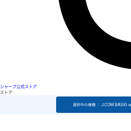
シャープ公式ストア
ストア
J:COM BASIO a
選択中の機種 ：