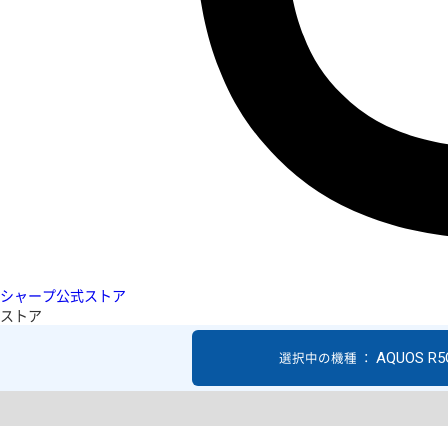
シャープ公式ストア
ストア
AQUOS R5
選択中の機種 ：