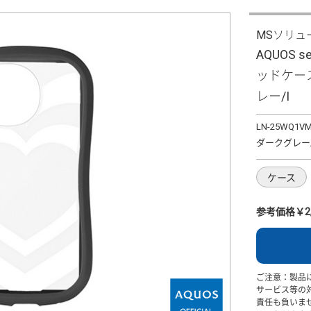
MSソリュ
AQUOS 
ッドケース 
レー/I
LN-25WQ1VM
ダークグレー/
ケース
参考価格￥2,
ご注意：製品
サービス等の
責任も負いま