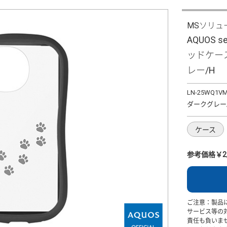
MSソリュ
AQUOS 
ッドケース 
レー/H
LN-25WQ1V
ダークグレー
ケース
参考価格￥2,
ご注意：製品
サービス等の
責任も負いま