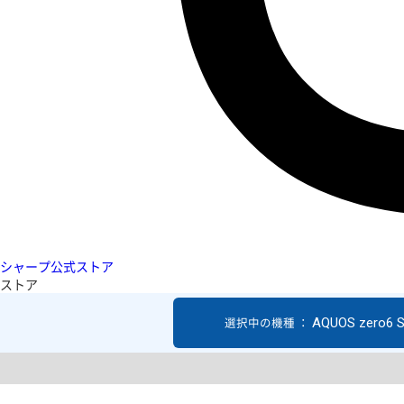
シャープ公式ストア
ストア
AQUOS zero6 
選択中の機種 ：