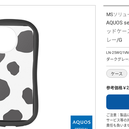
MSソリュ
AQUOS 
ッドケース 
レー/G
LN-25WQ1V
ダークグレー
ケース
参考価格￥2,
ご注意：製品
サービス等の
責任も負いま