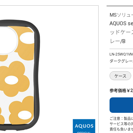
MSソリュ
AQUOS 
ッドケース 
レー/B
LN-25WQ1V
ダークグレー
ケース
参考価格￥2,
ご注意：製品
サービス等の
責任も負いま