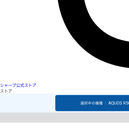
シャープ公式ストア
ストア
AQUOS R5
選択中の機種 ：