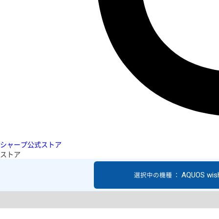
シャープ公式ストア
ストア
AQUOS wis
選択中の機種 ：