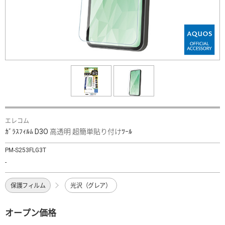
エレコム
ｶﾞﾗｽﾌｨﾙﾑ D3O 高透明 超簡単貼り付けﾂｰﾙ
PM-S253FLG3T
-
保護フィルム
光沢（グレア）
オープン価格