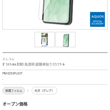
エレコム
ｶﾞﾗｽﾌｨﾙﾑ D3O 高透明 超簡単貼り付けﾂｰﾙ
PM-S253FLG3T
-
保護フィルム
光沢（グレア）
オープン価格