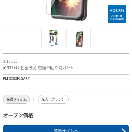
エレコム
ｶﾞﾗｽﾌｨﾙﾑ 動画映え 超簡単貼り付けﾂｰﾙ
PM-S253FLGART
-
保護フィルム
光沢（グレア）
オープン価格
販売サイトへ