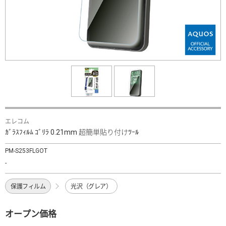
エレコム
ｶﾞﾗｽﾌｨﾙﾑ ｺﾞﾘﾗ 0.21mm 超簡単貼り付けﾂｰﾙ
PM-S253FLGOT
-
保護フィルム
光沢（グレア）
オープン価格