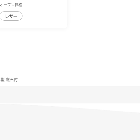
sense9 手帳型ｹｰｽ ...
オープン価格
レザー
薄型 磁石付