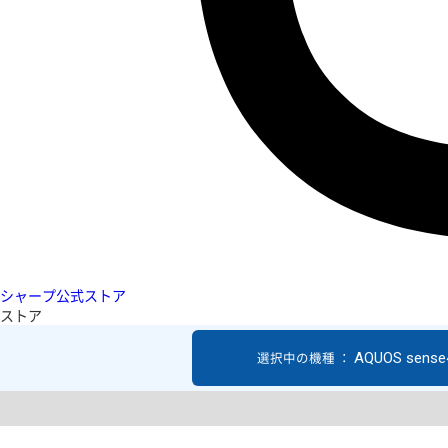
シャープ公式ストア
ストア
AQUOS sense4
選択中の機種 ：