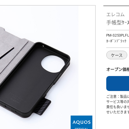
エレコム
手帳型ｹｰ
PM-S253PLF
ｶｰﾎﾞﾝﾌﾞﾗｯｸ
ケース
オープン価
ご注意：製品
サービス等の
責任も負いま
せいただきま