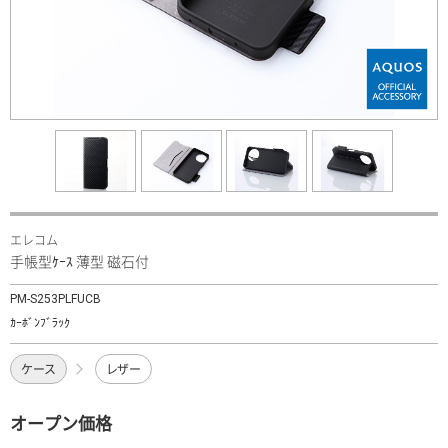
エレコム
手帳型ｹｰｽ 薄型 磁石付
PM-S253PLFUCB
ｶｰﾎﾞﾝﾌﾞﾗｯｸ
ケース
レザー
オープン価格