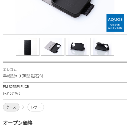
エレコム
手帳型ｹｰｽ 薄型 磁石付
PM-S253PLFUCB
ｶｰﾎﾞﾝﾌﾞﾗｯｸ
ケース
レザー
オープン価格