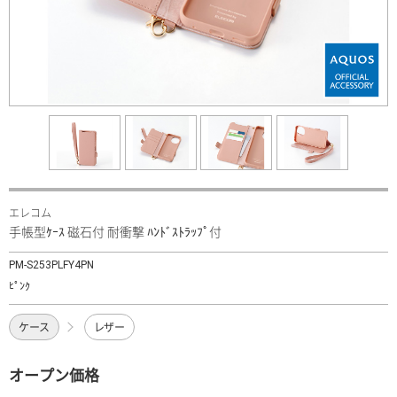
エレコム
手帳型ｹｰｽ 磁石付 耐衝撃 ﾊﾝﾄﾞｽﾄﾗｯﾌﾟ付
PM-S253PLFY4PN
ﾋﾟﾝｸ
ケース
レザー
オープン価格