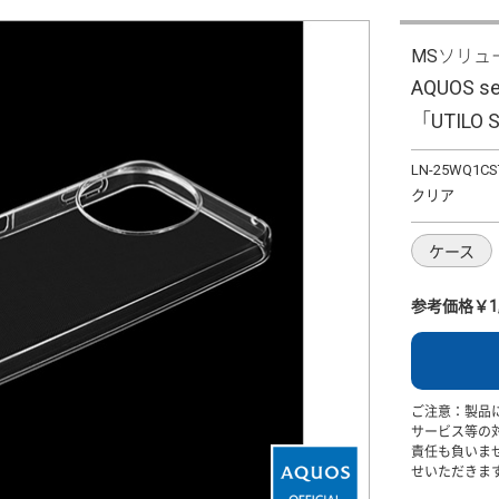
MSソリュ
AQUOS 
「UTILO 
LN-25WQ1CS
クリア
ケース
参考価格￥1,
ご注意：製品
サービス等の
責任も負いま
せいただきま