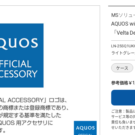
MSソリュ
AQUOS
「Velta
LN-25SQ1UK
ライトグレー/
ケース
参考価格￥1,
ご注意：製品
サービス等の
責任も負いま
せいただきま