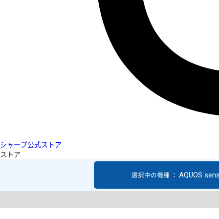
シャープ公式ストア
ストア
AQUOS sen
選択中の機種 ：