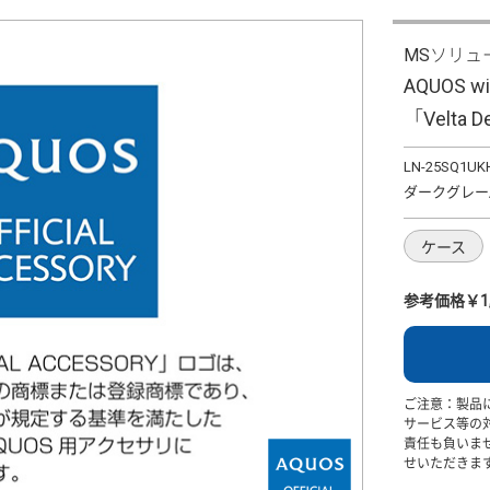
MSソリュ
AQUOS
「Velta
LN-25SQ1UK
ダークグレー
ケース
参考価格￥1,
ご注意：製品
サービス等の
責任も負いま
せいただきま