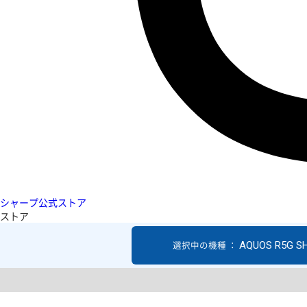
シャープ公式ストア
ストア
AQUOS R5G S
選択中の機種 ：