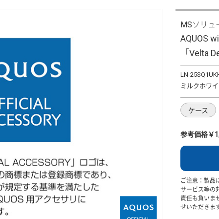
MSソリュ
AQUOS
「Velta
LN-25SQ1U
ミルクホワイ
ケース
参考価格￥1,
ご注意：製品
サービス等の
責任も負いま
せいただきま