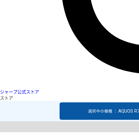
シャープ公式ストア
ストア
AQUOS R
選択中の機種 ：