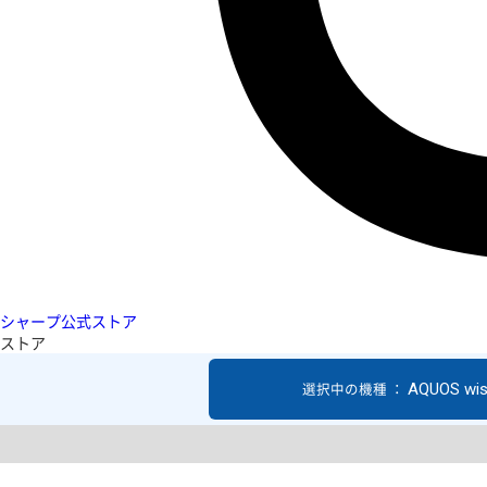
シャープ公式ストア
ストア
AQUOS wi
選択中の機種 ：