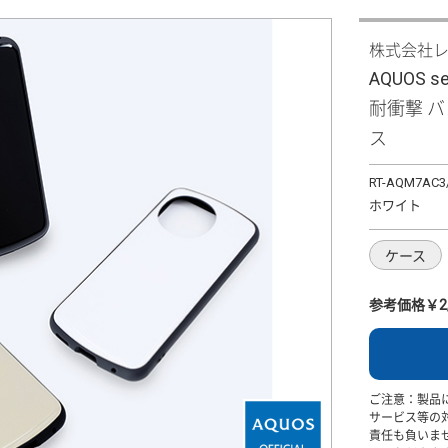
株式会社
AQUOS se
耐衝撃 
ス
RT-AQM7AC3
ホワイト
ケース
参考価格￥2,
ご注意：製品
サービス等の
責任も負いま