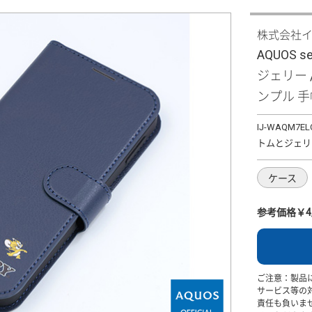
株式会社
AQUOS s
ジェリー 
ンプル 
IJ-WAQM7EL
トムとジェリ
ケース
参考価格￥4,
ご注意：製品
サービス等の
責任も負いま