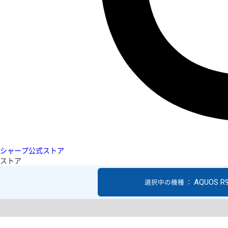
シャープ公式ストア
ストア
AQUOS R
選択中の機種 ：