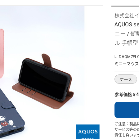
株式会社
AQUOS s
ニー / 
ル 手帳
IJ-DAQM7EL
ミニーマウス_si
ケース
参考価格￥4,
ご注意：製品
サービス等の
責任も負いま