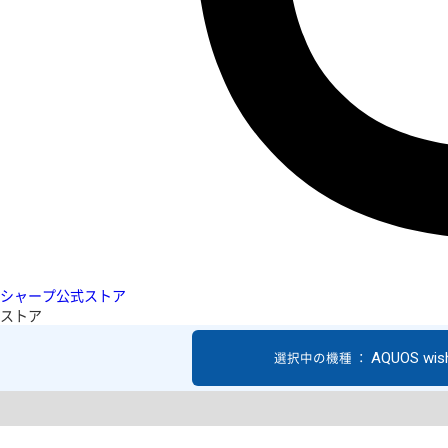
シャープ公式ストア
ストア
AQUOS wis
選択中の機種 ：