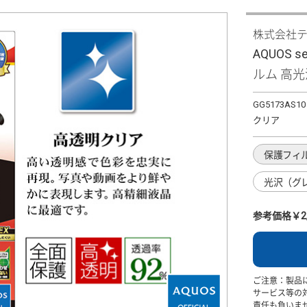
株式会社
AQUOS 
ルム 高光
GG5173AS10
クリア
保護フィ
光沢（グ
参考価格￥2,
ご注意：製品
サービス等の
責任も負いま