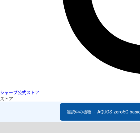
シャープ公式ストア
ストア
AQUOS zero5G basi
選択中の機種 ：