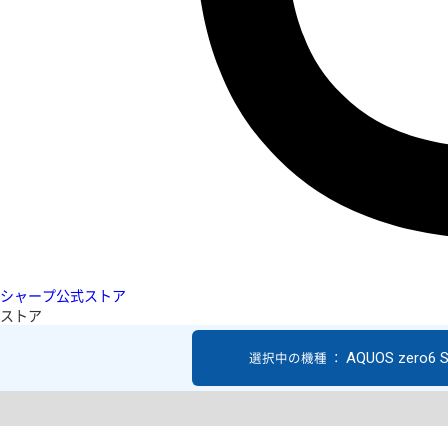
シャープ公式ストア
ストア
AQUOS zero6 
選択中の機種 ：