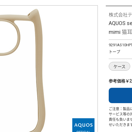
株式会社
AQUOS 
mimi 猫耳
9291AS10HP
トープ
ケース
参考価格￥2,
ご注意：製品
サービス等の
責任も負いま
せいただきま