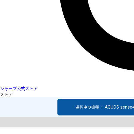
シャープ公式ストア
ストア
AQUOS sense4
選択中の機種 ：