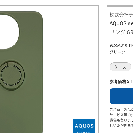
株式会社
AQUOS s
リング G
9256AS10TP
グリーン
ケース
参考価格￥1,
ご注意：製品
サービス等の
責任も負いま
せいただきま