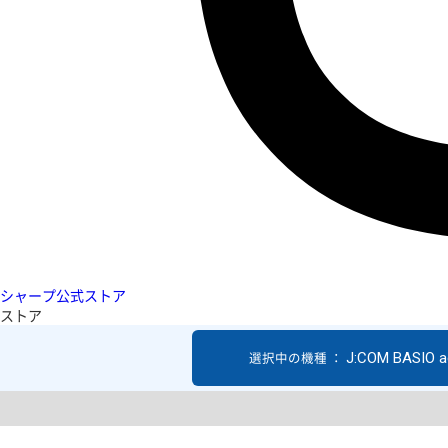
シャープ公式ストア
ストア
J:COM BASIO a
選択中の機種 ：