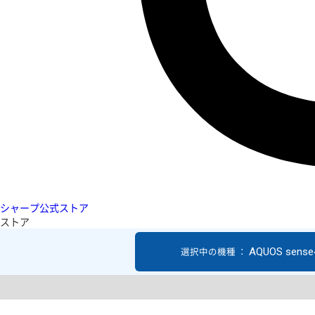
シャープ公式ストア
ストア
AQUOS sense4
選択中の機種 ：