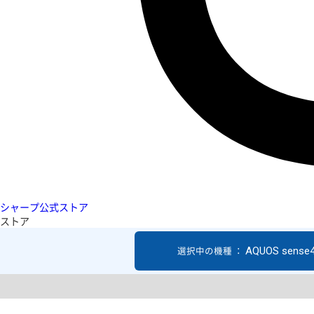
シャープ公式ストア
ストア
AQUOS sense4
選択中の機種 ：