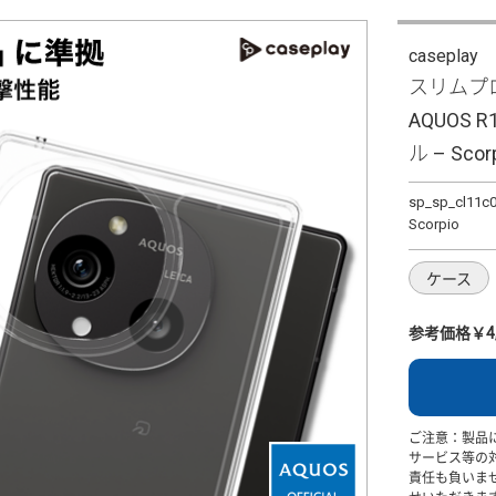
caseplay
スリムプロ
AQUOS R
ル – Scor
sp_sp_cl11c
Scorpio
ケース
参考価格￥4,
ご注意：製品
サービス等の
責任も負いま