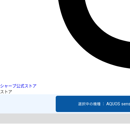
シャープ公式ストア
ストア
AQUOS sen
選択中の機種 ：