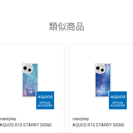
類似商品
caseplay
caseplay
AQUOS R10 STARRY SIGNS
AQUOS R10 STARRY SIGNS
Pisces スリム...
Aquarius スリ...