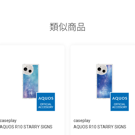
類似商品
caseplay
caseplay
AQUOS R10 STARRY SIGNS
AQUOS R10 STARRY SIGNS
Pisces スリム...
Aquarius スリ...