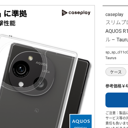
caseplay
スリムプロ
AQUOS R
ル – Taur
sp_sp_cl11c
Taurus
ケース
参考価格￥4,
ご注意：製品
サービス等の
責任も負いま