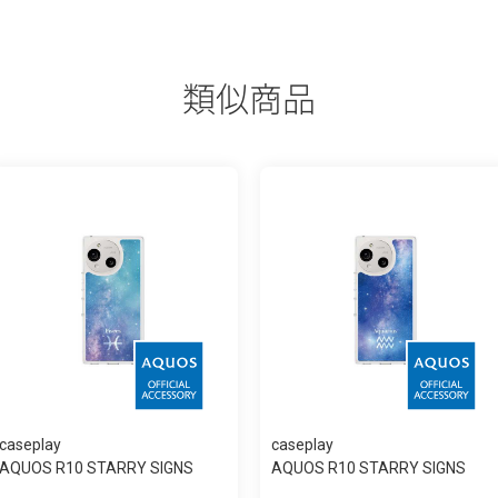
類似商品
caseplay
caseplay
AQUOS R10 STARRY SIGNS
AQUOS R10 STARRY SIGNS
Pisces スリム...
Aquarius スリ...