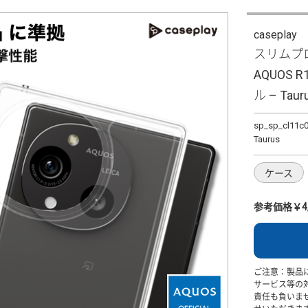
caseplay
スリムプロ
AQUOS R
ル – Taur
sp_sp_cl11c
Taurus
ケース
参考価格￥4,
ご注意：製品
サービス等の
責任も負いま