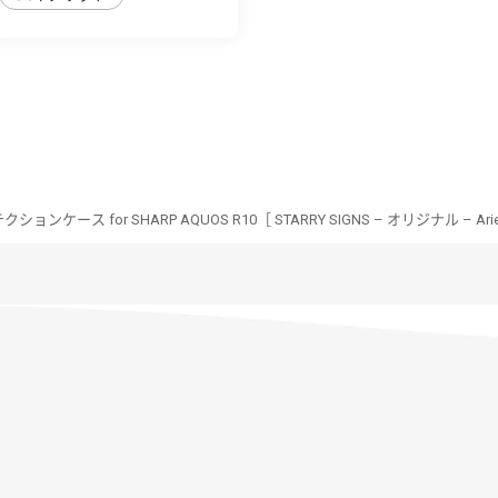
ンケース for SHARP AQUOS R10［ STARRY SIGNS – オリジナル – Ari