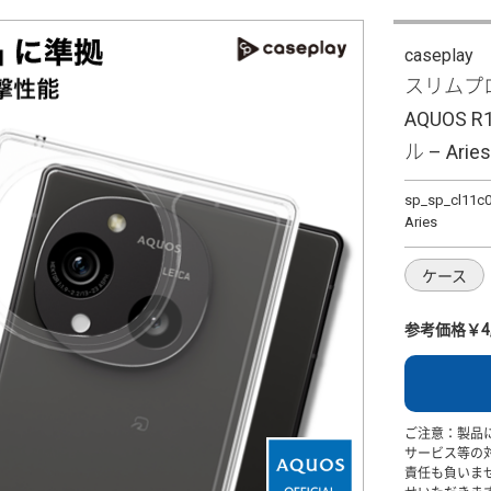
caseplay
スリムプロ
AQUOS R
ル – Arie
sp_sp_cl11c
Aries
ケース
参考価格￥4,
ご注意：製品
サービス等の
責任も負いま