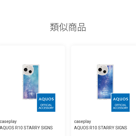
類似商品
caseplay
caseplay
AQUOS R10 STARRY SIGNS
AQUOS R10 STARRY SIGNS
Pisces スリム...
Aquarius スリ...