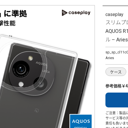
caseplay
スリムプロ
AQUOS R
ル – Arie
sp_sp_cl11c
Aries
ケース
参考価格￥4,
ご注意：製品
サービス等の
責任も負いま