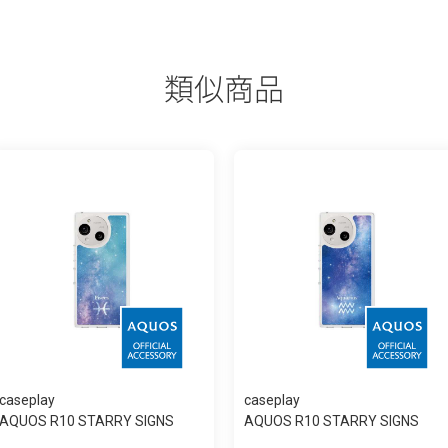
類似商品
caseplay
caseplay
AQUOS R10 STARRY SIGNS
AQUOS R10 STARRY SIGNS
Pisces スリム...
Aquarius スリ...