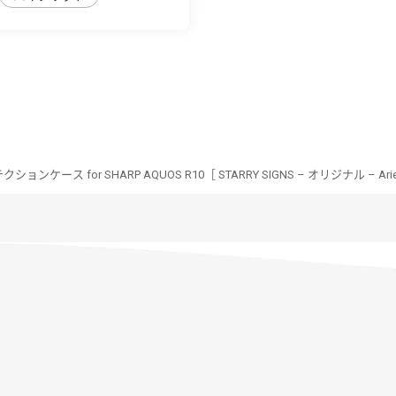
ンケース for SHARP AQUOS R10［ STARRY SIGNS – オリジナル – Ari