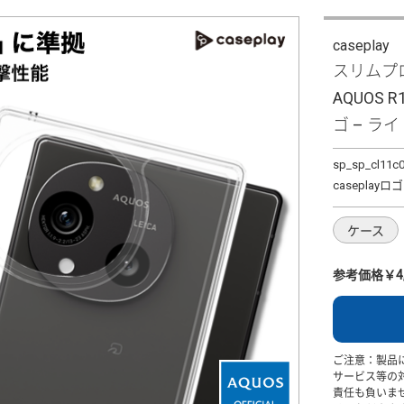
caseplay
スリムプロ
AQUOS R
ゴ – ラ
sp_sp_cl11c
caseplay
ケース
参考価格￥4,
ご注意：製品
サービス等の
責任も負いま