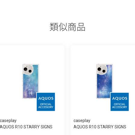
類似商品
caseplay
caseplay
AQUOS R10 STARRY SIGNS
AQUOS R10 STARRY SIGNS
Pisces スリム...
Aquarius スリ...