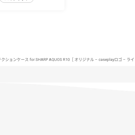
ョンケース for SHARP AQUOS R10［ オリジナル – caseplayロゴ – ラ