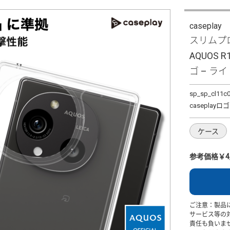
caseplay
スリムプロ
AQUOS R
ゴ – ラ
sp_sp_cl11c
caseplay
ケース
参考価格￥4,
ご注意：製品
サービス等の
責任も負いま