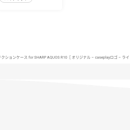
ョンケース for SHARP AQUOS R10［ オリジナル – caseplayロゴ – ラ