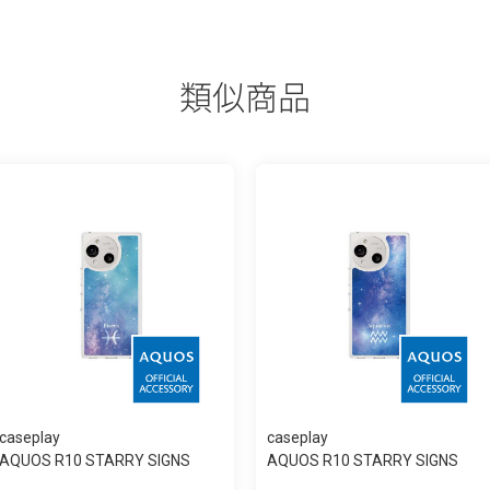
類似商品
caseplay
caseplay
AQUOS R10 STARRY SIGNS
AQUOS R10 STARRY SIGNS
Pisces スリム...
Aquarius スリ...