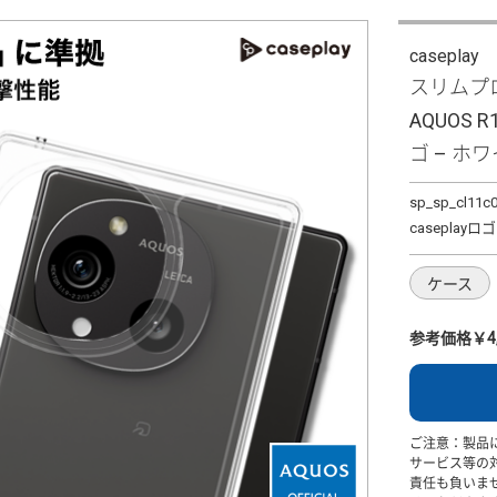
caseplay
スリムプロ
AQUOS R
ゴ – ホワ
sp_sp_cl11c
caseplay
ケース
参考価格￥4,
ご注意：製品
サービス等の
責任も負いま