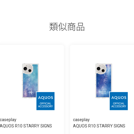
類似商品
caseplay
caseplay
AQUOS R10 STARRY SIGNS
AQUOS R10 STARRY SIGNS
Pisces スリム...
Aquarius スリ...