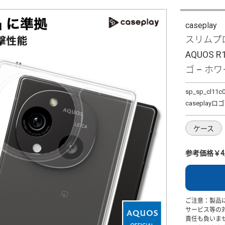
caseplay
スリムプロ
AQUOS R
ゴ – ホワ
sp_sp_cl11c
caseplay
ケース
参考価格￥4,
ご注意：製品
サービス等の
責任も負いま