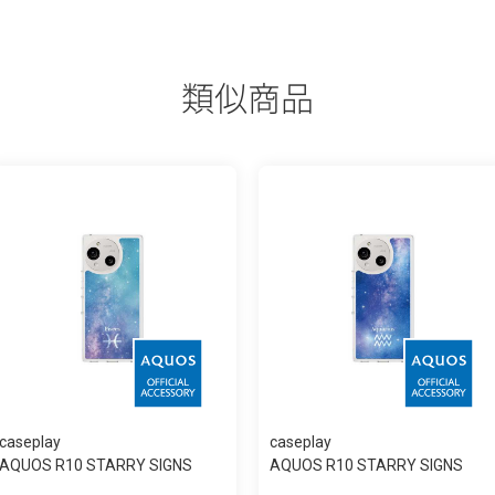
類似商品
caseplay
caseplay
AQUOS R10 STARRY SIGNS
AQUOS R10 STARRY SIGNS
Pisces スリム...
Aquarius スリ...